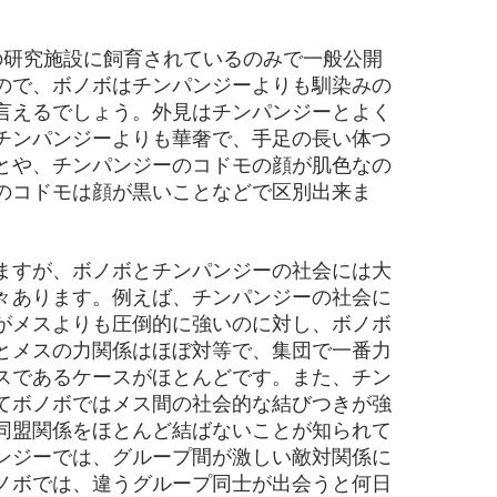
。
研究施設に飼育されているのみで一般公開
ので、ボノボはチンパンジーよりも馴染みの
言えるでしょう。外見はチンパンジーとよく
チンパンジーよりも華奢で、手足の長い体つ
とや、チンパンジーのコドモの顔が肌色なの
のコドモは顔が黒いことなどで区別出来ま
すが、ボノボとチンパンジーの社会には大
々あります。例えば、チンパンジーの社会に
がメスよりも圧倒的に強いのに対し、ボノボ
とメスの力関係はほぼ対等で、集団で一番力
スであるケースがほとんどです。また、チン
てボノボではメス間の社会的な結びつきが強
同盟関係をほとんど結ばないことが知られて
ンジーでは、グループ間が激しい敵対関係に
ノボでは、違うグループ同士が出会うと何日