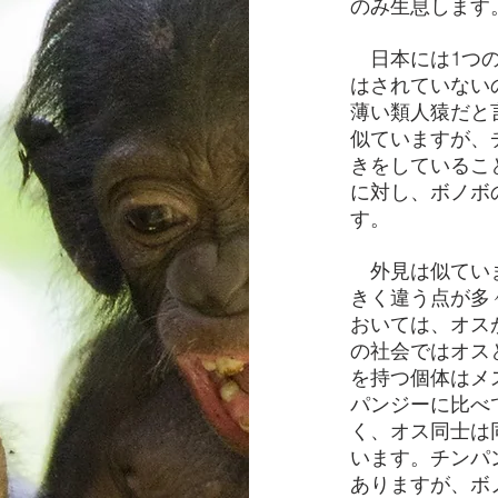
のみ生息します
日本には1つの
はされていない
薄い類人猿だと
似ていますが、
きをしているこ
に対し、ボノボ
す。
外見は似ていま
きく違う点が多
おいては、オス
の社会ではオス
を持つ個体はメ
パンジーに比べ
く、オス同士は
います。チンパ
ありますが、ボ