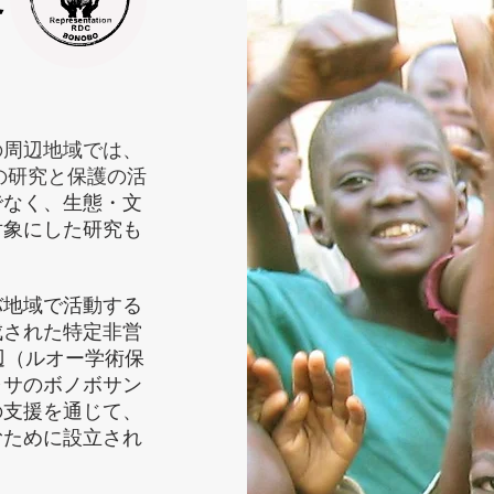
周辺地域では、
の研究と保護の活
でなく、生態・文
対象にした研究も
バ地域で活動する
成された特定非営
辺（ルオー学術保
ャサのボノボサン
の支援を通じて、
むために設立され