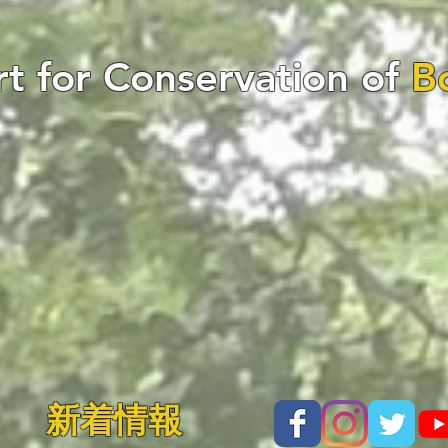
t for Conservation of
B
新着情報