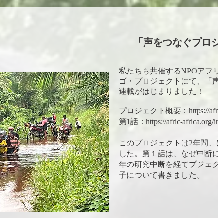
「声をつなぐプロ
​私たちも共催するNPOア
ゴ・プロジェクトにて、「
連載がはじまりました！
プロジェクト概要：
https://af
第1話：
https://afric-africa.org
このプロジェクトは2年間、
した。第１話は、なぜ中断に
年の研究中断を経てプジェ
子について書きました。