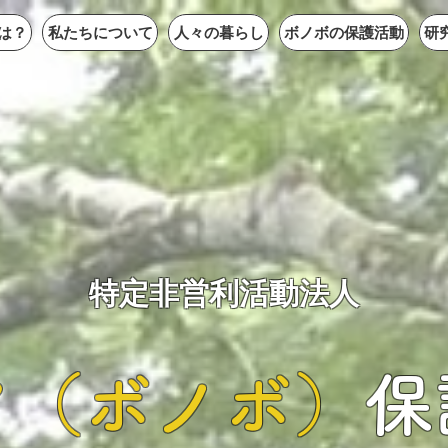
は？
私たちについて
人々の暮らし
ボノボの保護活動
研
特定非営利活動法人​
（ボノボ​）
保