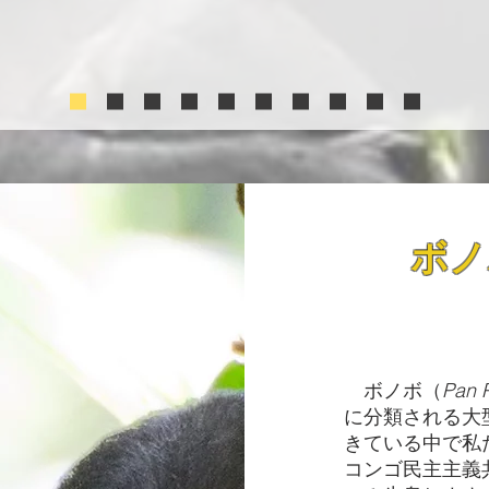
ボノ
​
ボノボ（
Pan 
に分類される大
きている中で私
コンゴ民主主義