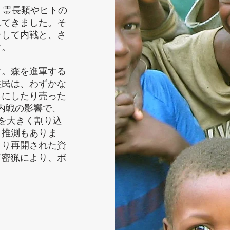
、霊長類やヒトの
れてきました。そ
そして内戦と、さ
す。
。森を進軍する
住民は、わずかな
料にしたり売った
た内戦の影響で、
を大きく割り込
う推測もありま
より再開された資
て密猟により、ボ