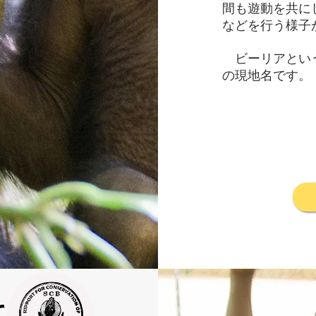
間も遊動を共に
などを行う様子
ビーリアという
の現地名です。
て