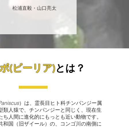
​松浦直毅・山口亮太
ボ(ビーリア)
とは？
Paniscus
）は、霊長目ヒト科チンパンジー属
型類人猿で、チンパンジーと同じく、現在生
たち人間に進化的にもっとも近い動物です。
共和国（旧ザイール）の、コンゴ川の南側に