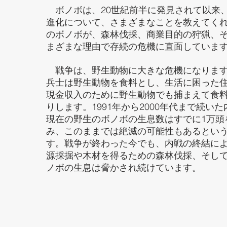
ボノボは、20世紀前半に発見されて以来
進化について、さまざまなことを教えてく
のボノボが、森林伐採、商業目的の狩猟、
まざまな理由で存続の危機に直面していま
戦争は、野生動物に大きな危機になります
兵士は野生動物を食料とし、生活に困った
現金収入のために野生動物でも捕まえて食
りします。1991年から2000年代まで続い
現在の野生のボノボの生息数はすでに1万頭
み、このままでは絶滅の可能性もあるとい
す。戦争が終わった今でも、内戦の終結に
源採掘や木材を得るための森林伐採、そし
ノボの生息は脅かされ続けています。