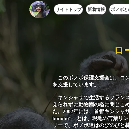
サイトトップ
新着情報
ボノボと
​
このボノボ保護支援会は、コン
を支援しています。
キンシャサで生活するフランス
えられずに動物園の檻に閉じこ
た。2002年には、首都キンシャサ郊
bonobo” とは、現地の言葉
リーで、ボノボ達はのびのびと