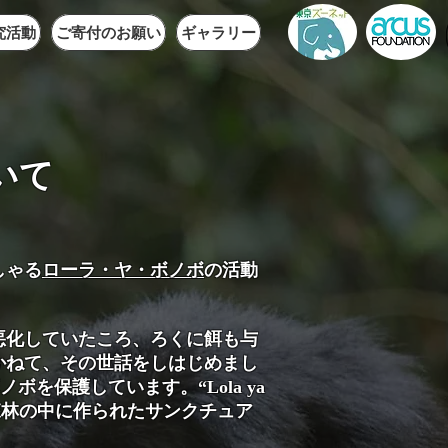
究活動
ご寄付のお願い
ギャラリー
いて
しゃる
ローラ・ヤ・ボノボ
の活動
悪化していたころ、ろくに餌も与
かねて、その世話をしはじめまし
ノボを保護しています。“Lola ya
の森林の中に作られたサンクチュア