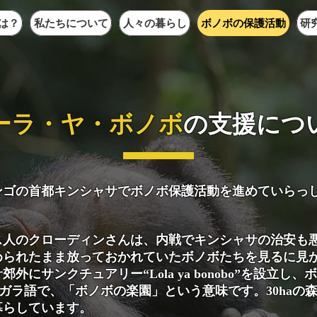
は？
私たちについて
人々の暮らし
ボノボの保護活動
研
ローラ・ヤ・ボノボ
の支援につ
ゴの首都キンシャサでボノボ保護活動を進めていらっ
人のクローディンさんは、内戦でキンシャサの治安も
められたまま放っておかれていたボノボたちを見るに見
外にサンクチュアリー“Lola ya bonobo”を設立し、ボ
リンガラ語で、「ボノボの楽園」という意味です。30ha
暮らしています。