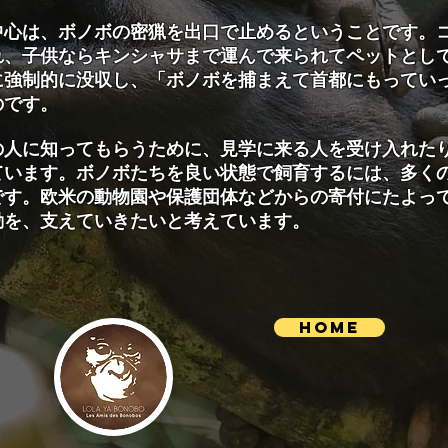
心は、ボノボの密猟を出口で止めるということです。
れ、子供ならキンシャサまで運んで来られてペットとし
に強制的に没収し、「ボノボを捕まえて首都にもってい
のです。
人に知ってもらうために、見学に来る人を受け入れた
ています。ボノボたちを良い状態で飼育するには、多く
です。欧米の動物園や保護団体などからの寄付にたよっ
動を、支えていきたいと考えています。
HOME